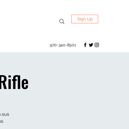
Sign Up
970-340-8501
Rifle
n sus
s.