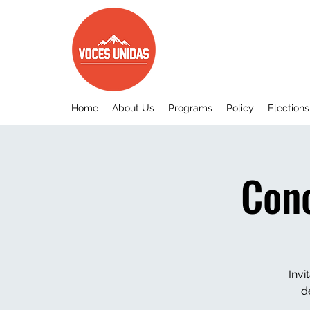
Home
About Us
Programs
Policy
Elections
Cono
Invi
d