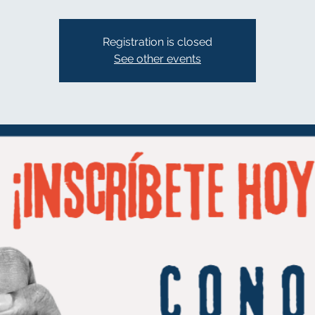
Registration is closed
See other events